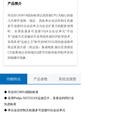
产品简介
符合IEC60914国际标准以高性能CPU为核心的嵌
入式硬件架构，稳定、高效单台会议控制主机最
多可连接93台会议单元与会议扩展主机配套使用
时，全系统最多可连接1024台会议单元“手拉
手”连接方式音频信号采用高性能DSP处理技术，
采用具有“运放之王”称号的NE5532高性能低噪声
双运算放大器（双运放）集成电路,输出音质接近
CD效果独立的智能EQ调节功能有效抑制声音的
回输啸叫现象。
功能特点
产品参数
系统连接图
◆ 符合IEC60914国际标准
◆ 采用Philips NE5532AN运放芯片，音质达到同行业
先进标准
◆ 单台会议控制主机最多可连接93台会议单元