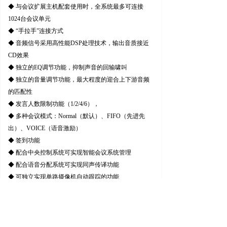
◆ 与会议扩展主机配套使用时，全系统最多可连接
1024台会议单元
◆ “手拉手”连接方式
◆ 音频信号采用高性能DSP处理技术，输出音质接近
CD效果
◆ 独立的EQ调节功能，抑制声音的回输啸叫
◆ 独立的音量调节功能，最大程度的迎合上下游音频
的匹配性
◆ 发言人数限制功能（1/2/4/6），
◆ 多种会议模式：Normal（默认）、FIFO（先进先
出）、VOICE（语音激励）
◆ 签到功能
◆ 配合中央控制系统可实现智能会议系统管理
◆ 配合语音分配系统可实现同声传译功能
◆ 可独立实现单路摄像机自动跟踪的功能
◆ 采用DIN8P可锁死式螺旋插座，连接牢固可靠
◆ 可对主输出音量进行无级调节